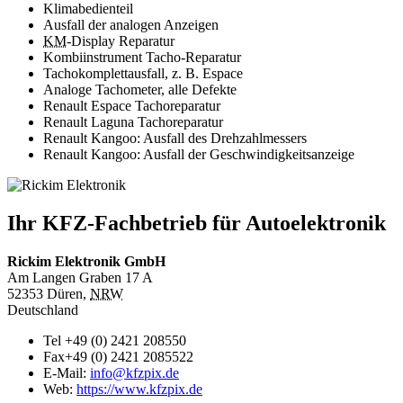
Klimabedienteil
Ausfall der analogen Anzeigen
KM
-Display Reparatur
Kombiinstrument Tacho-Reparatur
Tachokomplettausfall, z. B. Espace
Analoge Tachometer, alle Defekte
Renault Espace Tachoreparatur
Renault Laguna Tachoreparatur
Renault Kangoo: Ausfall des Drehzahlmessers
Renault Kangoo: Ausfall der Geschwindigkeitsanzeige
Ihr KFZ-Fachbetrieb für Autoelektronik
Rickim Elektronik GmbH
Am Langen Graben 17 A
52353
Düren
,
NRW
Deutschland
Tel
+49 (0) 2421 208550
Fax
+49 (0) 2421 2085522
E-Mail:
info@kfzpix.de
Web:
https://www.kfzpix.de