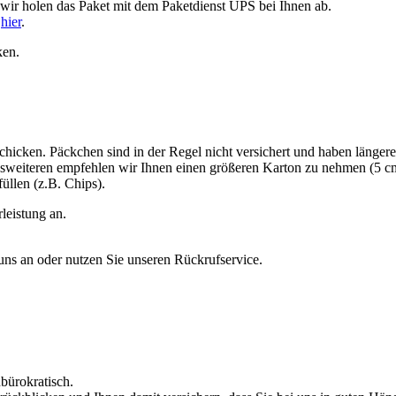
 wir holen das Paket mit dem Paketdienst UPS bei Ihnen ab.
e
hier
.
ken.
chicken. Päckchen sind in der Regel nicht versichert und haben längere
esweiteren empfehlen wir Ihnen einen größeren Karton zu nehmen (5 cm ex
üllen (z.B. Chips).
leistung an.
 uns an oder nutzen Sie unseren Rückrufservice.
nbürokratisch.