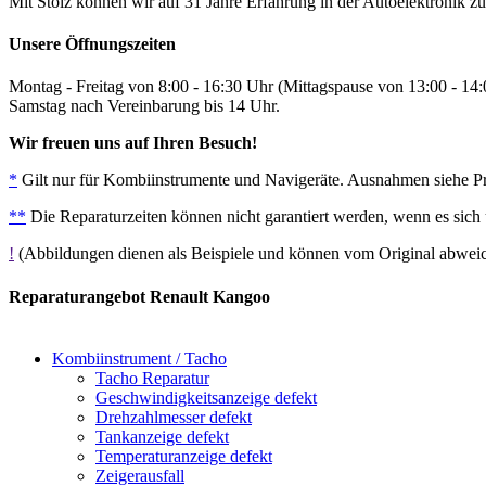
Mit Stolz können wir auf 31 Jahre Erfahrung in der Autoelektronik zu
Unsere Öffnungszeiten
Montag - Freitag von 8:00 - 16:30 Uhr (Mittagspause von 13:00 - 14
Samstag nach Vereinbarung bis 14 Uhr.
Wir freuen uns auf Ihren Besuch!
*
Gilt nur für Kombiinstrumente und Navigeräte. Ausnahmen siehe Prei
**
Die Reparaturzeiten können nicht garantiert werden, wenn es sich
!
(Abbildungen dienen als Beispiele und können vom Original abwe
Reparaturangebot Renault Kangoo
Kombiinstrument / Tacho
Tacho Reparatur
Geschwindigkeitsanzeige defekt
Drehzahlmesser defekt
Tankanzeige defekt
Temperaturanzeige defekt
Zeigerausfall