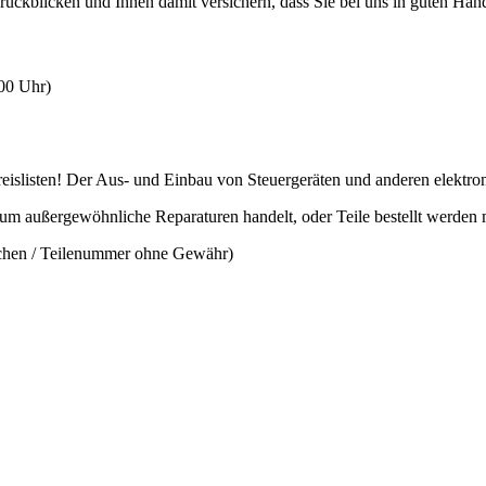
rückblicken und Ihnen damit versichern, dass Sie bei uns in guten Hän
:00 Uhr)
slisten! Der Aus- und Einbau von Steuergeräten und anderen elektronis
 um außergewöhnliche Reparaturen handelt, oder Teile bestellt werden
ichen / Teilenummer ohne Gewähr)