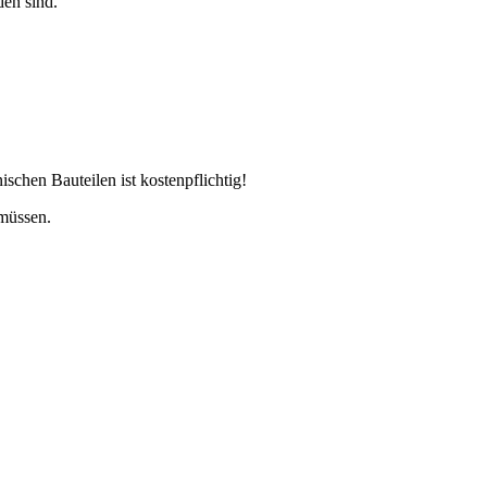
den sind.
chen Bauteilen ist kostenpflichtig!
 müssen.